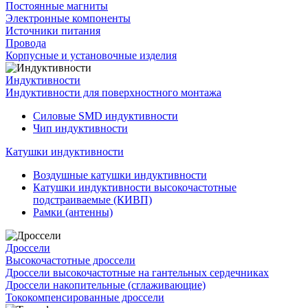
Постоянные магниты
Электронные компоненты
Источники питания
Провода
Корпусные и установочные изделия
Индуктивности
Индуктивности для поверхностного монтажа
Силовые SMD индуктивности
Чип индуктивности
Катушки индуктивности
Воздушные катушки индуктивности
Катушки индуктивности высокочастотные
подстраиваемые (КИВП)
Рамки (антенны)
Дроссели
Высокочастотные дроссели
Дроссели высокочастотные на гантельных сердечниках
Дроссели накопительные (сглаживающие)
Тококомпенсированные дроссели