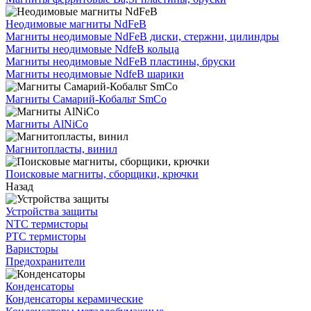
Неодимовые магниты NdFeB
Магниты неодимовые NdFeB диски, стержни, цилиндры
Магниты неодимовые NdfeB кольца
Магниты неодимовые NdFeB пластины, бруски
Магниты неодимовые NdfeB шарики
Магниты Самарий-Кобальт SmCo
Магниты AlNiCo
Магнитопласты, винил
Поисковые магниты, сборщики, крючки
Назад
Устройства защиты
NTC термисторы
PTC термисторы
Варисторы
Предохранители
Конденсаторы
Конденсаторы керамические