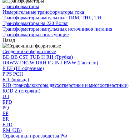
Трансформаторы
Измерительные трансформаторы тока
Трансформаторы импульсные ТИМ, ТИЛ, ТИ
Трансформаторы на 220 Вольт
Трансформаторы импульсных источников питания
Трансформаторы согласующие
Назад
Сердечники ферритовые
BD BB CST TUB H RH (Трубка)
DRWW DR2W DRH IG IN I RWW (Гантели)
E EF (Ш-образные)
P PS PCH
R T (кольца)
RID (трансфлюкторы двухотверстные и многоотверстные)
ROD Z (стержни)
U I
EFD
PQ
EP
ER
ETD
RM (КВ)
Сердечники производства РФ