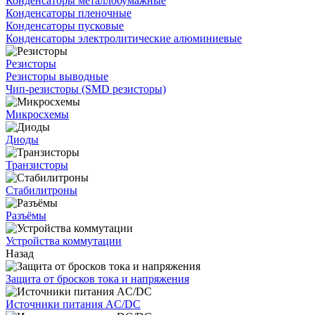
Конденсаторы металлобумажные
Конденсаторы пленочные
Конденсаторы пусковые
Конденсаторы электролитические алюминиевые
Резисторы
Резисторы выводные
Чип-резисторы (SMD резисторы)
Микросхемы
Диоды
Транзисторы
Стабилитроны
Разъёмы
Устройства коммутации
Назад
Защита от бросков тока и напряжения
Источники питания AC/DC