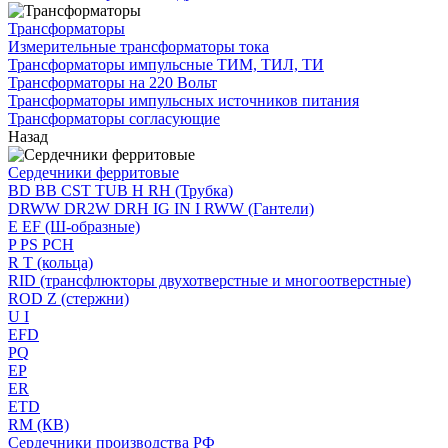
Трансформаторы
Измерительные трансформаторы тока
Трансформаторы импульсные ТИМ, ТИЛ, ТИ
Трансформаторы на 220 Вольт
Трансформаторы импульсных источников питания
Трансформаторы согласующие
Назад
Сердечники ферритовые
BD BB CST TUB H RH (Трубка)
DRWW DR2W DRH IG IN I RWW (Гантели)
E EF (Ш-образные)
P PS PCH
R T (кольца)
RID (трансфлюкторы двухотверстные и многоотверстные)
ROD Z (стержни)
U I
EFD
PQ
EP
ER
ETD
RM (КВ)
Сердечники производства РФ