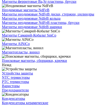
Магниты ферритовые Ba,Sr пластины, бруски
Неодимовые магниты NdFeB
Магниты неодимовые NdFeB диски, стержни, цилиндры
Магниты неодимовые NdfeB кольца
Магниты неодимовые NdFeB пластины, бруски
Магниты неодимовые NdfeB шарики
Магниты Самарий-Кобальт SmCo
Магниты AlNiCo
Магнитопласты, винил
Поисковые магниты, сборщики, крючки
Назад
Устройства защиты
NTC термисторы
PTC термисторы
Варисторы
Предохранители
Конденсаторы
Конденсаторы керамические