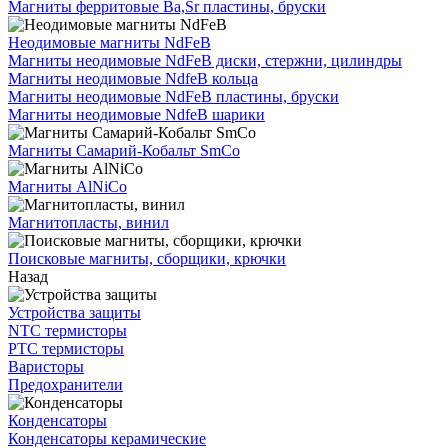
Магниты ферритовые Ba,Sr пластины, бруски
Неодимовые магниты NdFeB
Магниты неодимовые NdFeB диски, стержни, цилиндры
Магниты неодимовые NdfeB кольца
Магниты неодимовые NdFeB пластины, бруски
Магниты неодимовые NdfeB шарики
Магниты Самарий-Кобальт SmCo
Магниты AlNiCo
Магнитопласты, винил
Поисковые магниты, сборщики, крючки
Назад
Устройства защиты
NTC термисторы
PTC термисторы
Варисторы
Предохранители
Конденсаторы
Конденсаторы керамические