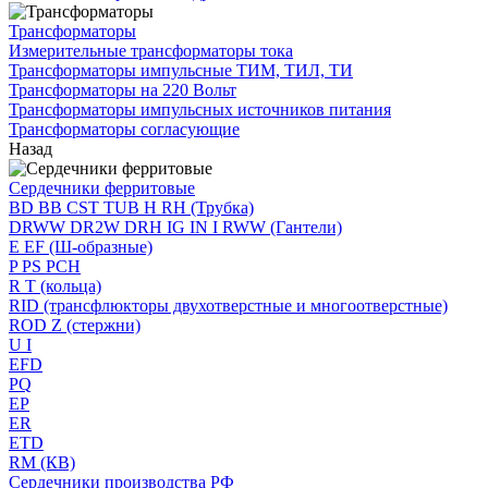
Трансформаторы
Измерительные трансформаторы тока
Трансформаторы импульсные ТИМ, ТИЛ, ТИ
Трансформаторы на 220 Вольт
Трансформаторы импульсных источников питания
Трансформаторы согласующие
Назад
Сердечники ферритовые
BD BB CST TUB H RH (Трубка)
DRWW DR2W DRH IG IN I RWW (Гантели)
E EF (Ш-образные)
P PS PCH
R T (кольца)
RID (трансфлюкторы двухотверстные и многоотверстные)
ROD Z (стержни)
U I
EFD
PQ
EP
ER
ETD
RM (КВ)
Сердечники производства РФ