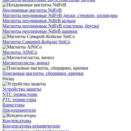
Неодимовые магниты NdFeB
Магниты неодимовые NdFeB диски, стержни, цилиндры
Магниты неодимовые NdfeB кольца
Магниты неодимовые NdFeB пластины, бруски
Магниты неодимовые NdfeB шарики
Магниты Самарий-Кобальт SmCo
Магниты AlNiCo
Магнитопласты, винил
Поисковые магниты, сборщики, крючки
Назад
Устройства защиты
NTC термисторы
PTC термисторы
Варисторы
Предохранители
Конденсаторы
Конденсаторы керамические