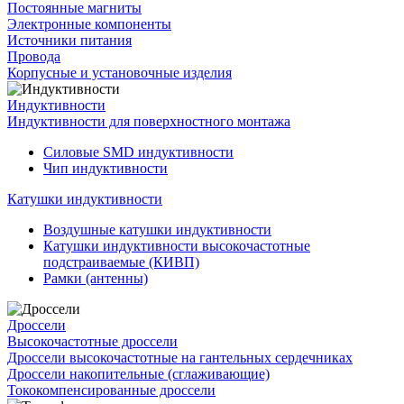
Постоянные магниты
Электронные компоненты
Источники питания
Провода
Корпусные и установочные изделия
Индуктивности
Индуктивности для поверхностного монтажа
Силовые SMD индуктивности
Чип индуктивности
Катушки индуктивности
Воздушные катушки индуктивности
Катушки индуктивности высокочастотные
подстраиваемые (КИВП)
Рамки (антенны)
Дроссели
Высокочастотные дроссели
Дроссели высокочастотные на гантельных сердечниках
Дроссели накопительные (сглаживающие)
Тококомпенсированные дроссели