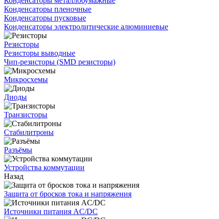
Конденсаторы металлобумажные
Конденсаторы пленочные
Конденсаторы пусковые
Конденсаторы электролитические алюминиевые
Резисторы
Резисторы выводные
Чип-резисторы (SMD резисторы)
Микросхемы
Диоды
Транзисторы
Стабилитроны
Разъёмы
Устройства коммутации
Назад
Защита от бросков тока и напряжения
Источники питания AC/DC