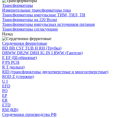
Трансформаторы
Измерительные трансформаторы тока
Трансформаторы импульсные ТИМ, ТИЛ, ТИ
Трансформаторы на 220 Вольт
Трансформаторы импульсных источников питания
Трансформаторы согласующие
Назад
Сердечники ферритовые
BD BB CST TUB H RH (Трубка)
DRWW DR2W DRH IG IN I RWW (Гантели)
E EF (Ш-образные)
P PS PCH
R T (кольца)
RID (трансфлюкторы двухотверстные и многоотверстные)
ROD Z (стержни)
U I
EFD
PQ
EP
ER
ETD
RM (КВ)
Сердечники производства РФ