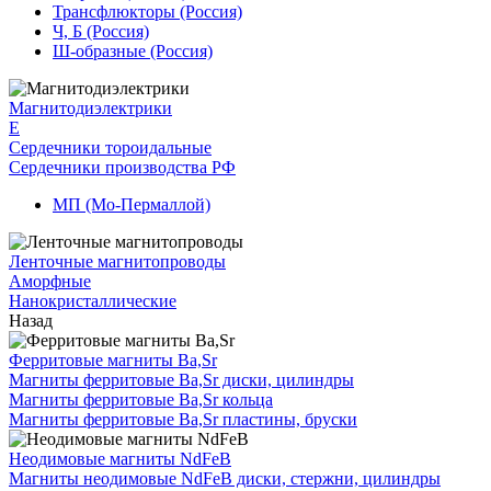
Трансфлюкторы (Россия)
Ч, Б (Россия)
Ш-образные (Россия)
Магнитодиэлектрики
E
Сердечники тороидальные
Сердечники производства РФ
МП (Мо-Пермаллой)
Ленточные магнитопроводы
Аморфные
Нанокристаллические
Назад
Ферритовые магниты Ba,Sr
Магниты ферритовые Ba,Sr диски, цилиндры
Магниты ферритовые Ba,Sr кольца
Магниты ферритовые Ba,Sr пластины, бруски
Неодимовые магниты NdFeB
Магниты неодимовые NdFeB диски, стержни, цилиндры