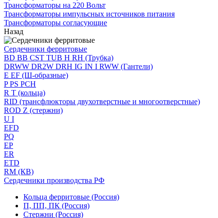
Трансформаторы на 220 Вольт
Трансформаторы импульсных источников питания
Трансформаторы согласующие
Назад
Сердечники ферритовые
BD BB CST TUB H RH (Трубка)
DRWW DR2W DRH IG IN I RWW (Гантели)
E EF (Ш-образные)
P PS PCH
R T (кольца)
RID (трансфлюкторы двухотверстные и многоотверстные)
ROD Z (стержни)
U I
EFD
PQ
EP
ER
ETD
RM (КВ)
Сердечники производства РФ
Кольца ферритовые (Россия)
П, ПП, ПК (Россия)
Стержни (Россия)