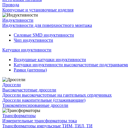
Провода
Корпусные и установочные изделия
Индуктивности
Индуктивности для поверхностного монтажа
Силовые SMD индуктивности
Чип индуктивности
Катушки индуктивности
Воздушные катушки индуктивности
Катушки индуктивности высокочастотные подстраивае
Рамки (антенны)
Дроссели
Высокочастотные дроссели
Дроссели высокочастотные на гантельных сердечниках
Дроссели накопительные (сглаживающие)
Тококомпенсированные дроссели
Трансформаторы
Измерительные трансформаторы тока
Трансформаторы импульсные ТИМ, ТИЛ, ТИ