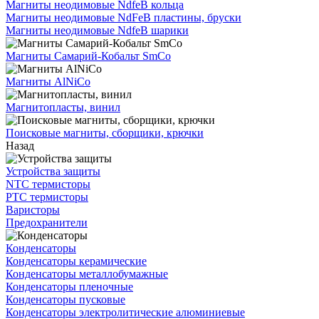
Магниты неодимовые NdfeB кольца
Магниты неодимовые NdFeB пластины, бруски
Магниты неодимовые NdfeB шарики
Магниты Самарий-Кобальт SmCo
Магниты AlNiCo
Магнитопласты, винил
Поисковые магниты, сборщики, крючки
Назад
Устройства защиты
NTC термисторы
PTC термисторы
Варисторы
Предохранители
Конденсаторы
Конденсаторы керамические
Конденсаторы металлобумажные
Конденсаторы пленочные
Конденсаторы пусковые
Конденсаторы электролитические алюминиевые