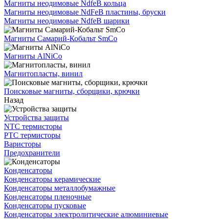
Магниты неодимовые NdfeB кольца
Магниты неодимовые NdFeB пластины, бруски
Магниты неодимовые NdfeB шарики
Магниты Самарий-Кобальт SmCo
Магниты AlNiCo
Магнитопласты, винил
Поисковые магниты, сборщики, крючки
Назад
Устройства защиты
NTC термисторы
PTC термисторы
Варисторы
Предохранители
Конденсаторы
Конденсаторы керамические
Конденсаторы металлобумажные
Конденсаторы пленочные
Конденсаторы пусковые
Конденсаторы электролитические алюминиевые