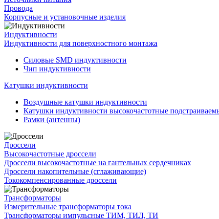
Провода
Корпусные и установочные изделия
Индуктивности
Индуктивности для поверхностного монтажа
Силовые SMD индуктивности
Чип индуктивности
Катушки индуктивности
Воздушные катушки индуктивности
Катушки индуктивности высокочастотные подстраивае
Рамки (антенны)
Дроссели
Высокочастотные дроссели
Дроссели высокочастотные на гантельных сердечниках
Дроссели накопительные (сглаживающие)
Тококомпенсированные дроссели
Трансформаторы
Измерительные трансформаторы тока
Трансформаторы импульсные ТИМ, ТИЛ, ТИ