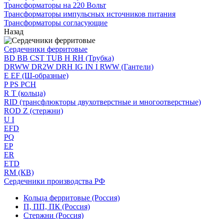
Трансформаторы на 220 Вольт
Трансформаторы импульсных источников питания
Трансформаторы согласующие
Назад
Сердечники ферритовые
BD BB CST TUB H RH (Трубка)
DRWW DR2W DRH IG IN I RWW (Гантели)
E EF (Ш-образные)
P PS PCH
R T (кольца)
RID (трансфлюкторы двухотверстные и многоотверстные)
ROD Z (стержни)
U I
EFD
PQ
EP
ER
ETD
RM (КВ)
Сердечники производства РФ
Кольца ферритовые (Россия)
П, ПП, ПК (Россия)
Стержни (Россия)