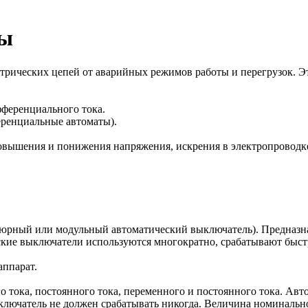
ты
рических цепей от аварийных режимов работы и перегрузок. Эт
ференциального тока.
ренциальные автоматы).
овышения и понижения напряжения, искрения в электропроводк
иатюрный или модульный автоматический выключатель). Предназн
ские выключатели используются многократно, срабатывают быст
ппарат.
 тока, постоянного тока, переменного и постоянного тока. Ав
лючатель не должен срабатывать никогда. Величина номинальног