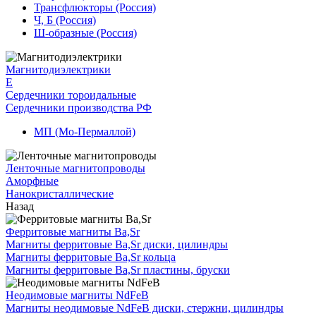
Трансфлюкторы (Россия)
Ч, Б (Россия)
Ш-образные (Россия)
Магнитодиэлектрики
E
Сердечники тороидальные
Сердечники производства РФ
МП (Мо-Пермаллой)
Ленточные магнитопроводы
Аморфные
Нанокристаллические
Назад
Ферритовые магниты Ba,Sr
Магниты ферритовые Ba,Sr диски, цилиндры
Магниты ферритовые Ba,Sr кольца
Магниты ферритовые Ba,Sr пластины, бруски
Неодимовые магниты NdFeB
Магниты неодимовые NdFeB диски, стержни, цилиндры