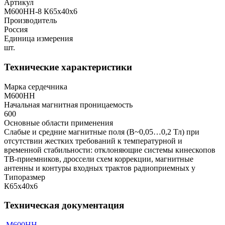
Артикул
М600НН-8 К65х40х6
Производитель
Россия
Единица измерения
шт.
Технические характеристики
Марка сердечника
М600НН
Начальная магнитная проницаемость
600
Основные области применения
Слабые и средние магнитные поля (В~0,05…0,2 Тл) при
отсутствии жестких требований к температурной и
временной стабильности: отклоняющие системы кинескопов
ТВ-приемников, дроссели схем коррекции, магнитные
антенны и контуры входных трактов радиоприемных у
Типоразмер
К65х40х6
Техническая документация
М600НН