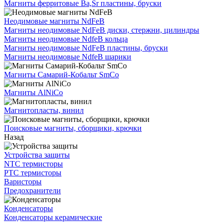
Магниты ферритовые Ba,Sr пластины, бруски
Неодимовые магниты NdFeB
Магниты неодимовые NdFeB диски, стержни, цилиндры
Магниты неодимовые NdfeB кольца
Магниты неодимовые NdFeB пластины, бруски
Магниты неодимовые NdfeB шарики
Магниты Самарий-Кобальт SmCo
Магниты AlNiCo
Магнитопласты, винил
Поисковые магниты, сборщики, крючки
Назад
Устройства защиты
NTC термисторы
PTC термисторы
Варисторы
Предохранители
Конденсаторы
Конденсаторы керамические