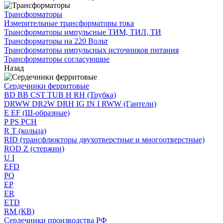
Трансформаторы
Измерительные трансформаторы тока
Трансформаторы импульсные ТИМ, ТИЛ, ТИ
Трансформаторы на 220 Вольт
Трансформаторы импульсных источников питания
Трансформаторы согласующие
Назад
Сердечники ферритовые
BD BB CST TUB H RH (Трубка)
DRWW DR2W DRH IG IN I RWW (Гантели)
E EF (Ш-образные)
P PS PCH
R T (кольца)
RID (трансфлюкторы двухотверстные и многоотверстные)
ROD Z (стержни)
U I
EFD
PQ
EP
ER
ETD
RM (КВ)
Сердечники производства РФ