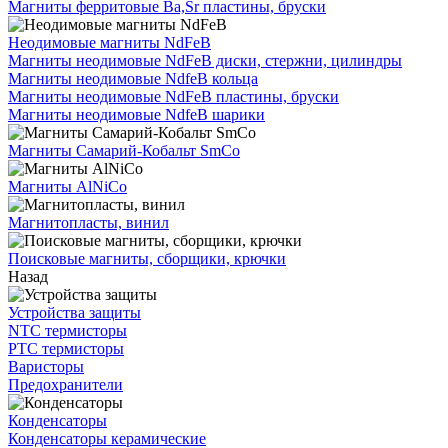
Магниты ферритовые Ba,Sr пластины, бруски
Неодимовые магниты NdFeB
Магниты неодимовые NdFeB диски, стержни, цилиндры
Магниты неодимовые NdfeB кольца
Магниты неодимовые NdFeB пластины, бруски
Магниты неодимовые NdfeB шарики
Магниты Самарий-Кобальт SmCo
Магниты AlNiCo
Магнитопласты, винил
Поисковые магниты, сборщики, крючки
Назад
Устройства защиты
NTC термисторы
PTC термисторы
Варисторы
Предохранители
Конденсаторы
Конденсаторы керамические