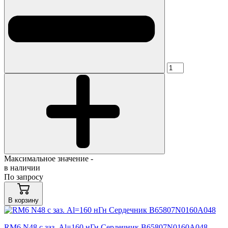
Максимальное значение -
в наличии
По запросу
В корзину
RM6 N48 с заз. Al=160 нГн Сердечник B65807N0160A048