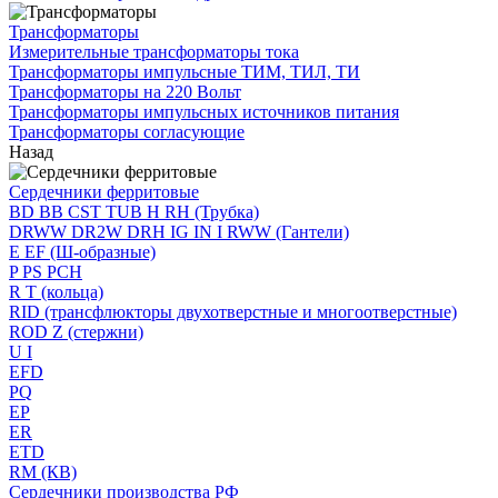
Трансформаторы
Измерительные трансформаторы тока
Трансформаторы импульсные ТИМ, ТИЛ, ТИ
Трансформаторы на 220 Вольт
Трансформаторы импульсных источников питания
Трансформаторы согласующие
Назад
Сердечники ферритовые
BD BB CST TUB H RH (Трубка)
DRWW DR2W DRH IG IN I RWW (Гантели)
E EF (Ш-образные)
P PS PCH
R T (кольца)
RID (трансфлюкторы двухотверстные и многоотверстные)
ROD Z (стержни)
U I
EFD
PQ
EP
ER
ETD
RM (КВ)
Сердечники производства РФ