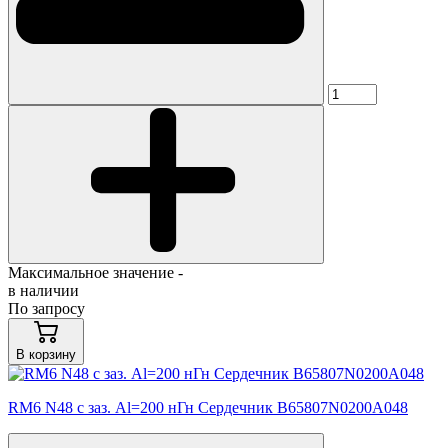
Максимальное значение -
в наличии
По запросу
В корзину
RM6 N48 с заз. Al=200 нГн Сердечник B65807N0200A048