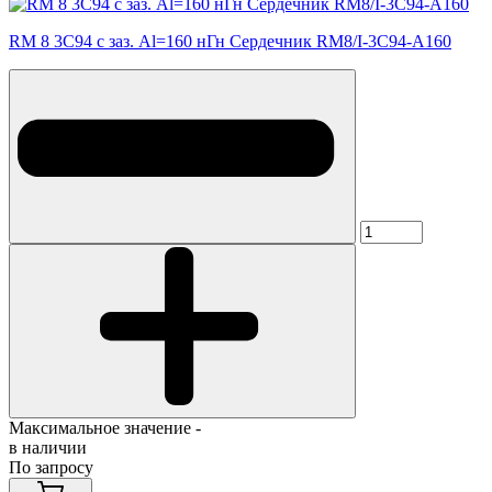
RM 8 3C94 с заз. Al=160 нГн Сердечник RM8/I-3C94-A160
Максимальное значение -
в наличии
По запросу