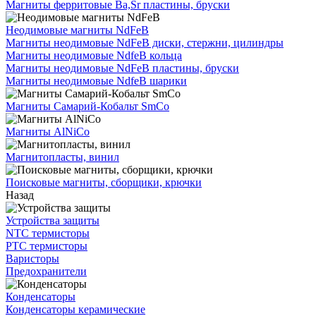
Магниты ферритовые Ba,Sr пластины, бруски
Неодимовые магниты NdFeB
Магниты неодимовые NdFeB диски, стержни, цилиндры
Магниты неодимовые NdfeB кольца
Магниты неодимовые NdFeB пластины, бруски
Магниты неодимовые NdfeB шарики
Магниты Самарий-Кобальт SmCo
Магниты AlNiCo
Магнитопласты, винил
Поисковые магниты, сборщики, крючки
Назад
Устройства защиты
NTC термисторы
PTC термисторы
Варисторы
Предохранители
Конденсаторы
Конденсаторы керамические