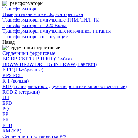
Трансформаторы
Измерительные трансформаторы тока
Трансформаторы импульсные ТИМ, ТИЛ, ТИ
Трансформаторы на 220 Вольт
Трансформаторы импульсных источников питания
Трансформаторы согласующие
Назад
Сердечники ферритовые
BD BB CST TUB H RH (Трубка)
DRWW DR2W DRH IG IN I RWW (Гантели)
E EF (Ш-образные)
P PS PCH
R T (кольца)
RID (трансфлюкторы двухотверстные и многоотверстные)
ROD Z (стержни)
U I
EFD
PQ
EP
ER
ETD
RM (КВ)
Сердечники производства РФ