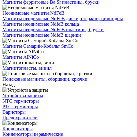
Магниты ферритовые Ba,Sr пластины, бруски
Неодимовые магниты NdFeB
Магниты неодимовые NdFeB диски, стержни, цилиндры
Магниты неодимовые NdfeB кольца
Магниты неодимовые NdFeB пластины, бруски
Магниты неодимовые NdfeB шарики
Магниты Самарий-Кобальт SmCo
Магниты AlNiCo
Магнитопласты, винил
Поисковые магниты, сборщики, крючки
Назад
Устройства защиты
NTC термисторы
PTC термисторы
Варисторы
Предохранители
Конденсаторы
Конденсаторы керамические