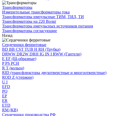
Трансформаторы
Измерительные трансформаторы тока
Трансформаторы импульсные ТИМ, ТИЛ, ТИ
Трансформаторы на 220 Вольт
Трансформаторы импульсных источников питания
Трансформаторы согласующие
Назад
Сердечники ферритовые
BD BB CST TUB H RH (Трубка)
DRWW DR2W DRH IG IN I RWW (Гантели)
E EF (Ш-образные)
P PS PCH
R T (кольца)
RID (трансфлюкторы двухотверстные и многоотверстные)
ROD Z (стержни)
U I
EFD
PQ
EP
ER
ETD
RM (КВ)
Сердечники производства РФ