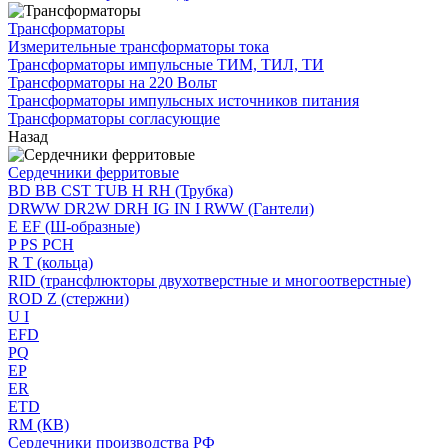
Трансформаторы
Измерительные трансформаторы тока
Трансформаторы импульсные ТИМ, ТИЛ, ТИ
Трансформаторы на 220 Вольт
Трансформаторы импульсных источников питания
Трансформаторы согласующие
Назад
Сердечники ферритовые
BD BB CST TUB H RH (Трубка)
DRWW DR2W DRH IG IN I RWW (Гантели)
E EF (Ш-образные)
P PS PCH
R T (кольца)
RID (трансфлюкторы двухотверстные и многоотверстные)
ROD Z (стержни)
U I
EFD
PQ
EP
ER
ETD
RM (КВ)
Сердечники производства РФ