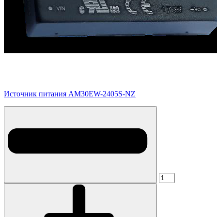
Источник питания AM30EW-2405S-NZ