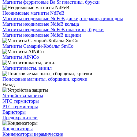
Магниты ферритовые Ba,Sr пластины, бруски
Неодимовые магниты NdFeB
Магниты неодимовые NdFeB диски, стержни, цилиндры
Магниты неодимовые NdfeB кольца
Магниты неодимовые NdFeB пластины, бруски
Магниты неодимовые NdfeB шарики
Магниты Самарий-Кобальт SmCo
Магниты AlNiCo
Магнитопласты, винил
Поисковые магниты, сборщики, крючки
Назад
Устройства защиты
NTC термисторы
PTC термисторы
Варисторы
Предохранители
Конденсаторы
Конденсаторы керамические