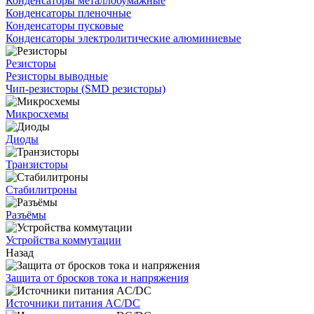
Конденсаторы металлобумажные
Конденсаторы пленочные
Конденсаторы пусковые
Конденсаторы электролитические алюминиевые
Резисторы
Резисторы выводные
Чип-резисторы (SMD резисторы)
Микросхемы
Диоды
Транзисторы
Стабилитроны
Разъёмы
Устройства коммутации
Назад
Защита от бросков тока и напряжения
Источники питания AC/DC