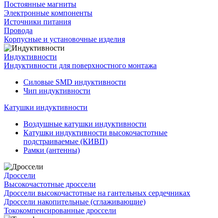
Постоянные магниты
Электронные компоненты
Источники питания
Провода
Корпусные и установочные изделия
Индуктивности
Индуктивности для поверхностного монтажа
Силовые SMD индуктивности
Чип индуктивности
Катушки индуктивности
Воздушные катушки индуктивности
Катушки индуктивности высокочастотные
подстраиваемые (КИВП)
Рамки (антенны)
Дроссели
Высокочастотные дроссели
Дроссели высокочастотные на гантельных сердечниках
Дроссели накопительные (сглаживающие)
Тококомпенсированные дроссели