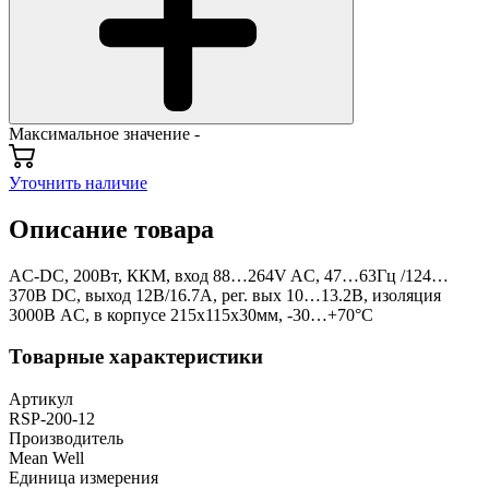
Максимальное значение -
Уточнить наличие
Описание товара
AC-DC, 200Вт, ККМ, вход 88…264V AC, 47…63Гц /124…
370В DC, выход 12В/16.7A, рег. вых 10…13.2В, изоляция
3000В AC, в корпусе 215х115х30мм, -30…+70°С
Товарные характеристики
Артикул
RSP-200-12
Производитель
Mean Well
Единица измерения