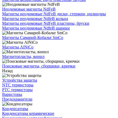
Неодимовые магниты NdFeB
Магниты неодимовые NdFeB диски, стержни, цилиндры
Магниты неодимовые NdfeB кольца
Магниты неодимовые NdFeB пластины, бруски
Магниты неодимовые NdfeB шарики
Магниты Самарий-Кобальт SmCo
Магниты AlNiCo
Магнитопласты, винил
Поисковые магниты, сборщики, крючки
Назад
Устройства защиты
NTC термисторы
PTC термисторы
Варисторы
Предохранители
Конденсаторы
Конденсаторы керамические