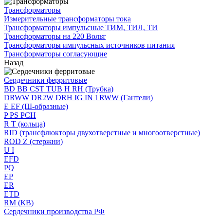
Трансформаторы
Измерительные трансформаторы тока
Трансформаторы импульсные ТИМ, ТИЛ, ТИ
Трансформаторы на 220 Вольт
Трансформаторы импульсных источников питания
Трансформаторы согласующие
Назад
Сердечники ферритовые
BD BB CST TUB H RH (Трубка)
DRWW DR2W DRH IG IN I RWW (Гантели)
E EF (Ш-образные)
P PS PCH
R T (кольца)
RID (трансфлюкторы двухотверстные и многоотверстные)
ROD Z (стержни)
U I
EFD
PQ
EP
ER
ETD
RM (КВ)
Сердечники производства РФ