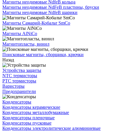
Магниты неодимовые NdfeB кольца
Магниты неодимовые NdFeB пластины, бруски
Магниты неодимовые NdfeB шарики
Магниты Самарий-Кобальт SmCo
Магниты AlNiCo
Магнитопласты, винил
Поисковые магниты, сборщики, крючки
Назад
Устройства защиты
NTC термисторы
PTC термисторы
Варисторы
Предохранители
Конденсаторы
Конденсаторы керамические
Конденсаторы металлобумажные
Конденсаторы пленочные
Конденсаторы пусковые
Конденсаторы электролитические алюминиевые