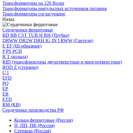
Трансформаторы на 220 Вольт
Трансформаторы импульсных источников питания
Трансформаторы согласующие
Назад
Сердечники ферритовые
BD BB CST TUB H RH (Трубка)
DRWW DR2W DRH IG IN I RWW (Гантели)
E EF (Ш-образные)
P PS PCH
R T (кольца)
RID (трансфлюкторы двухотверстные и многоотверстные)
ROD Z (стержни)
U I
EFD
PQ
EP
ER
ETD
RM (КВ)
Сердечники производства РФ
Кольца ферритовые (Россия)
П, ПП, ПК (Россия)
Стержни (Россия)