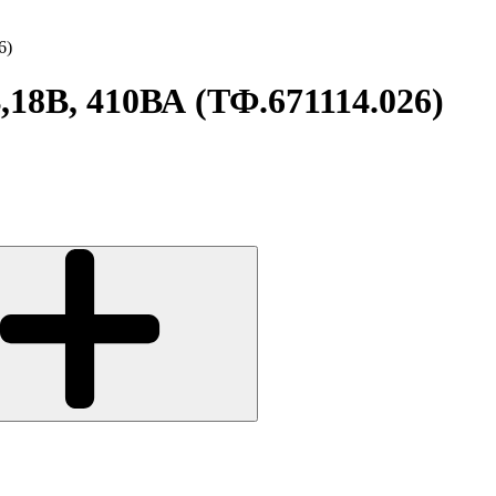
6)
,18В, 410ВА (ТФ.671114.026)