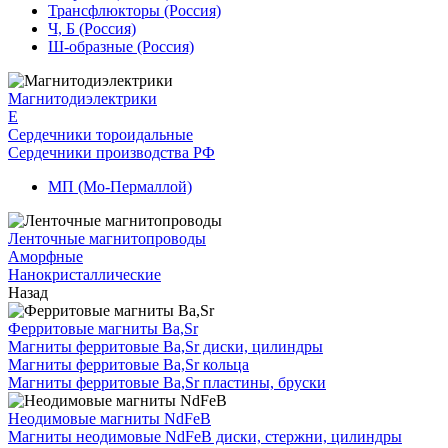
Трансфлюкторы (Россия)
Ч, Б (Россия)
Ш-образные (Россия)
Магнитодиэлектрики
E
Сердечники тороидальные
Сердечники производства РФ
МП (Мо-Пермаллой)
Ленточные магнитопроводы
Аморфные
Нанокристаллические
Назад
Ферритовые магниты Ba,Sr
Магниты ферритовые Ba,Sr диски, цилиндры
Магниты ферритовые Ba,Sr кольца
Магниты ферритовые Ba,Sr пластины, бруски
Неодимовые магниты NdFeB
Магниты неодимовые NdFeB диски, стержни, цилиндры