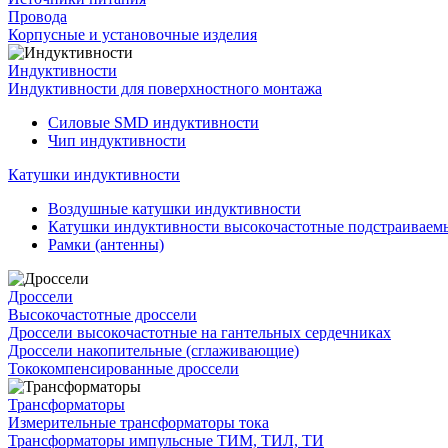
Провода
Корпусные и установочные изделия
Индуктивности
Индуктивности для поверхностного монтажа
Силовые SMD индуктивности
Чип индуктивности
Катушки индуктивности
Воздушные катушки индуктивности
Катушки индуктивности высокочастотные подстраивае
Рамки (антенны)
Дроссели
Высокочастотные дроссели
Дроссели высокочастотные на гантельных сердечниках
Дроссели накопительные (сглаживающие)
Тококомпенсированные дроссели
Трансформаторы
Измерительные трансформаторы тока
Трансформаторы импульсные ТИМ, ТИЛ, ТИ