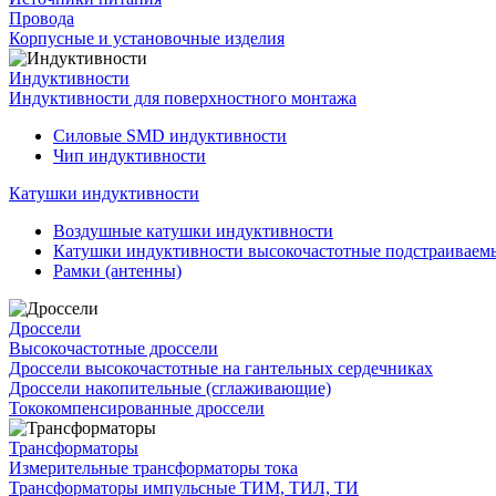
Провода
Корпусные и установочные изделия
Индуктивности
Индуктивности для поверхностного монтажа
Силовые SMD индуктивности
Чип индуктивности
Катушки индуктивности
Воздушные катушки индуктивности
Катушки индуктивности высокочастотные подстраивае
Рамки (антенны)
Дроссели
Высокочастотные дроссели
Дроссели высокочастотные на гантельных сердечниках
Дроссели накопительные (сглаживающие)
Тококомпенсированные дроссели
Трансформаторы
Измерительные трансформаторы тока
Трансформаторы импульсные ТИМ, ТИЛ, ТИ