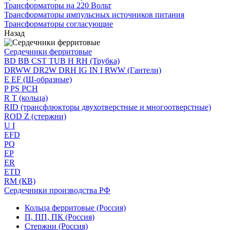
Трансформаторы на 220 Вольт
Трансформаторы импульсных источников питания
Трансформаторы согласующие
Назад
Сердечники ферритовые
BD BB CST TUB H RH (Трубка)
DRWW DR2W DRH IG IN I RWW (Гантели)
E EF (Ш-образные)
P PS PCH
R T (кольца)
RID (трансфлюкторы двухотверстные и многоотверстные)
ROD Z (стержни)
U I
EFD
PQ
EP
ER
ETD
RM (КВ)
Сердечники производства РФ
Кольца ферритовые (Россия)
П, ПП, ПК (Россия)
Стержни (Россия)