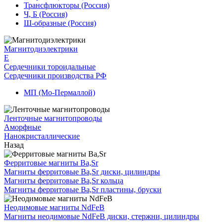
Трансфлюкторы (Россия)
Ч, Б (Россия)
Ш-образные (Россия)
Магнитодиэлектрики
E
Сердечники тороидальные
Сердечники производства РФ
МП (Мо-Пермаллой)
Ленточные магнитопроводы
Аморфные
Нанокристаллические
Назад
Ферритовые магниты Ba,Sr
Магниты ферритовые Ba,Sr диски, цилиндры
Магниты ферритовые Ba,Sr кольца
Магниты ферритовые Ba,Sr пластины, бруски
Неодимовые магниты NdFeB
Магниты неодимовые NdFeB диски, стержни, цилиндры