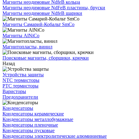
Магниты неодимовые NdfeB кольца
Магниты неодимовые NdFeB пластины, бруски
Магниты неодимовые NdfeB шарики
Магниты Самарий-Кобальт SmCo
Магниты AlNiCo
Магнитопласты, винил
Поисковые магниты, сборщики, крючки
Назад
Устройства защиты
NTC термисторы
PTC термисторы
Варисторы
Предохранители
Конденсаторы
Конденсаторы керамические
Конденсаторы металлобумажные
Конденсаторы пленочные
Конденсаторы пусковые
Конденсаторы электролитические алюминиевые