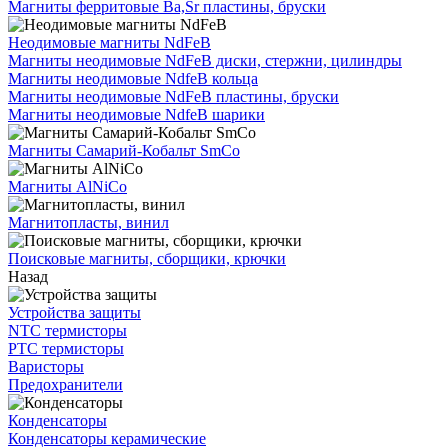
Магниты ферритовые Ba,Sr пластины, бруски
Неодимовые магниты NdFeB
Магниты неодимовые NdFeB диски, стержни, цилиндры
Магниты неодимовые NdfeB кольца
Магниты неодимовые NdFeB пластины, бруски
Магниты неодимовые NdfeB шарики
Магниты Самарий-Кобальт SmCo
Магниты AlNiCo
Магнитопласты, винил
Поисковые магниты, сборщики, крючки
Назад
Устройства защиты
NTC термисторы
PTC термисторы
Варисторы
Предохранители
Конденсаторы
Конденсаторы керамические