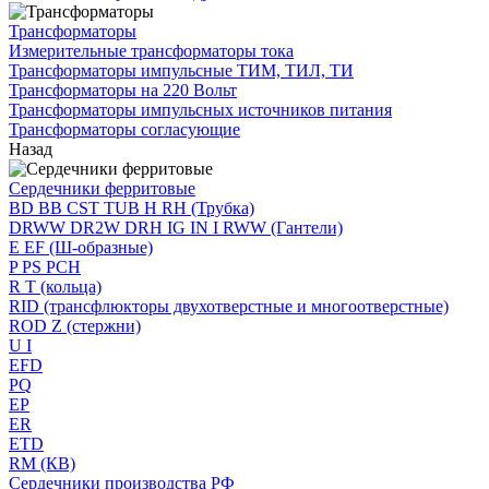
Трансформаторы
Измерительные трансформаторы тока
Трансформаторы импульсные ТИМ, ТИЛ, ТИ
Трансформаторы на 220 Вольт
Трансформаторы импульсных источников питания
Трансформаторы согласующие
Назад
Сердечники ферритовые
BD BB CST TUB H RH (Трубка)
DRWW DR2W DRH IG IN I RWW (Гантели)
E EF (Ш-образные)
P PS PCH
R T (кольца)
RID (трансфлюкторы двухотверстные и многоотверстные)
ROD Z (стержни)
U I
EFD
PQ
EP
ER
ETD
RM (КВ)
Сердечники производства РФ