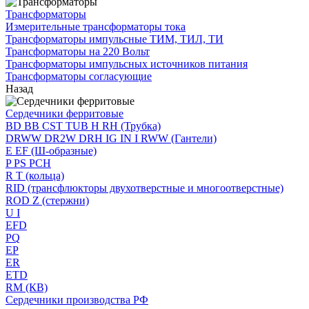
Трансформаторы
Измерительные трансформаторы тока
Трансформаторы импульсные ТИМ, ТИЛ, ТИ
Трансформаторы на 220 Вольт
Трансформаторы импульсных источников питания
Трансформаторы согласующие
Назад
Сердечники ферритовые
BD BB CST TUB H RH (Трубка)
DRWW DR2W DRH IG IN I RWW (Гантели)
E EF (Ш-образные)
P PS PCH
R T (кольца)
RID (трансфлюкторы двухотверстные и многоотверстные)
ROD Z (стержни)
U I
EFD
PQ
EP
ER
ETD
RM (КВ)
Сердечники производства РФ