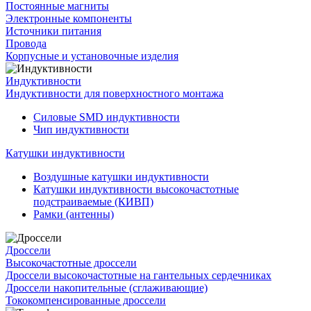
Постоянные магниты
Электронные компоненты
Источники питания
Провода
Корпусные и установочные изделия
Индуктивности
Индуктивности для поверхностного монтажа
Силовые SMD индуктивности
Чип индуктивности
Катушки индуктивности
Воздушные катушки индуктивности
Катушки индуктивности высокочастотные
подстраиваемые (КИВП)
Рамки (антенны)
Дроссели
Высокочастотные дроссели
Дроссели высокочастотные на гантельных сердечниках
Дроссели накопительные (сглаживающие)
Тококомпенсированные дроссели