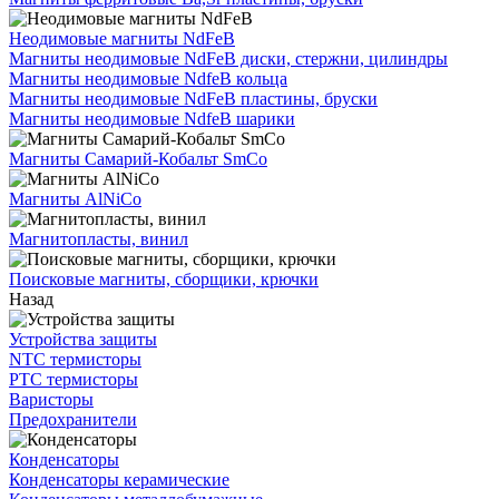
Неодимовые магниты NdFeB
Магниты неодимовые NdFeB диски, стержни, цилиндры
Магниты неодимовые NdfeB кольца
Магниты неодимовые NdFeB пластины, бруски
Магниты неодимовые NdfeB шарики
Магниты Самарий-Кобальт SmCo
Магниты AlNiCo
Магнитопласты, винил
Поисковые магниты, сборщики, крючки
Назад
Устройства защиты
NTC термисторы
PTC термисторы
Варисторы
Предохранители
Конденсаторы
Конденсаторы керамические