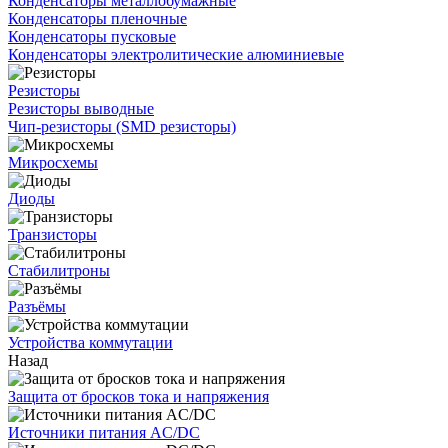
Конденсаторы металлобумажные
Конденсаторы пленочные
Конденсаторы пусковые
Конденсаторы электролитические алюминиевые
Резисторы
Резисторы выводные
Чип-резисторы (SMD резисторы)
Микросхемы
Диоды
Транзисторы
Стабилитроны
Разъёмы
Устройства коммутации
Назад
Защита от бросков тока и напряжения
Источники питания AC/DC