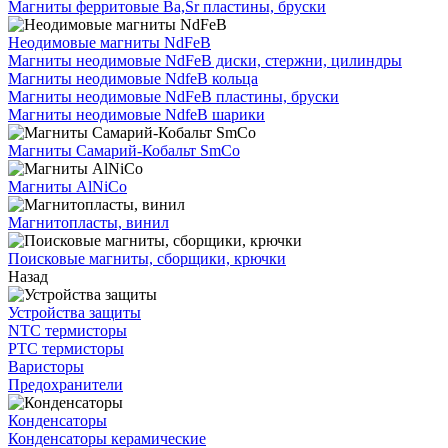
Магниты ферритовые Ba,Sr пластины, бруски
Неодимовые магниты NdFeB
Магниты неодимовые NdFeB диски, стержни, цилиндры
Магниты неодимовые NdfeB кольца
Магниты неодимовые NdFeB пластины, бруски
Магниты неодимовые NdfeB шарики
Магниты Самарий-Кобальт SmCo
Магниты AlNiCo
Магнитопласты, винил
Поисковые магниты, сборщики, крючки
Назад
Устройства защиты
NTC термисторы
PTC термисторы
Варисторы
Предохранители
Конденсаторы
Конденсаторы керамические