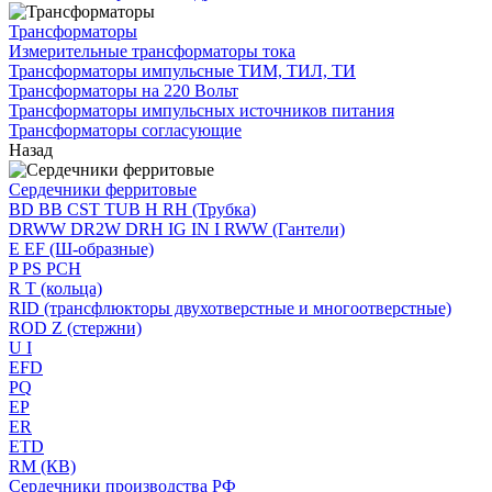
Трансформаторы
Измерительные трансформаторы тока
Трансформаторы импульсные ТИМ, ТИЛ, ТИ
Трансформаторы на 220 Вольт
Трансформаторы импульсных источников питания
Трансформаторы согласующие
Назад
Сердечники ферритовые
BD BB CST TUB H RH (Трубка)
DRWW DR2W DRH IG IN I RWW (Гантели)
E EF (Ш-образные)
P PS PCH
R T (кольца)
RID (трансфлюкторы двухотверстные и многоотверстные)
ROD Z (стержни)
U I
EFD
PQ
EP
ER
ETD
RM (КВ)
Сердечники производства РФ