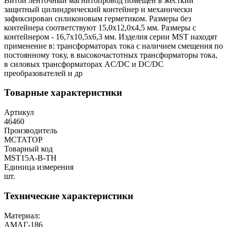
Витой ленточный магнитопровод помещён в жёсткий
защитный цилиндрический контейнер и механически
зафиксирован силиконовым герметиком. Размеры без
контейнера соответствуют 15,0x12,0x4,5 мм. Размеры с
контейнером - 16,7х10,5х6,3 мм. Изделия серии MST находят
применение в: трансформаторах тока с наличием смещения по
постоянному току, в высокочастотных трансформаторы тока,
в силовых трансформаторах AC/DC и DC/DC
преобразователей и др
Товарные характеристики
Артикул
46460
Производитель
МСТАТОР
Товарный код
MST15A-B-TH
Единица измерения
шт.
Технические характеристики
Материал:
АМАГ-186