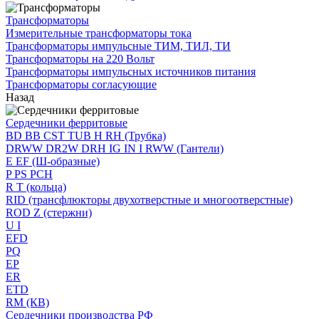
Трансформаторы
Измерительные трансформаторы тока
Трансформаторы импульсные ТИМ, ТИЛ, ТИ
Трансформаторы на 220 Вольт
Трансформаторы импульсных источников питания
Трансформаторы согласующие
Назад
Сердечники ферритовые
BD BB CST TUB H RH (Трубка)
DRWW DR2W DRH IG IN I RWW (Гантели)
E EF (Ш-образные)
P PS PCH
R T (кольца)
RID (трансфлюкторы двухотверстные и многоотверстные)
ROD Z (стержни)
U I
EFD
PQ
EP
ER
ETD
RM (КВ)
Сердечники производства РФ