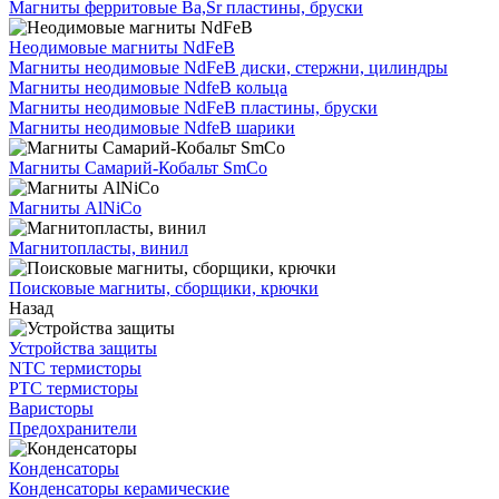
Магниты ферритовые Ba,Sr пластины, бруски
Неодимовые магниты NdFeB
Магниты неодимовые NdFeB диски, стержни, цилиндры
Магниты неодимовые NdfeB кольца
Магниты неодимовые NdFeB пластины, бруски
Магниты неодимовые NdfeB шарики
Магниты Самарий-Кобальт SmCo
Магниты AlNiCo
Магнитопласты, винил
Поисковые магниты, сборщики, крючки
Назад
Устройства защиты
NTC термисторы
PTC термисторы
Варисторы
Предохранители
Конденсаторы
Конденсаторы керамические